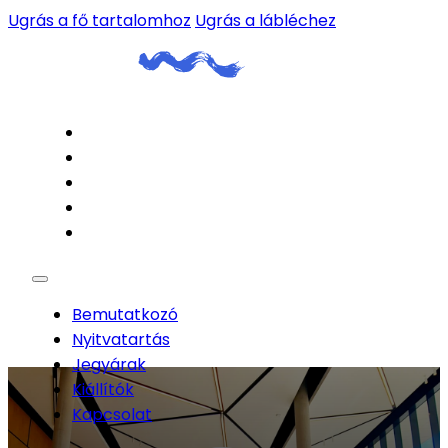
Ugrás a fő tartalomhoz
Ugrás a lábléchez
Bemutatkozó
Nyitvatartás
Jegyárak
Kiállítók
Kapcsolat
Bemutatkozó
Nyitvatartás
Jegyárak
Kiállítók
Kapcsolat