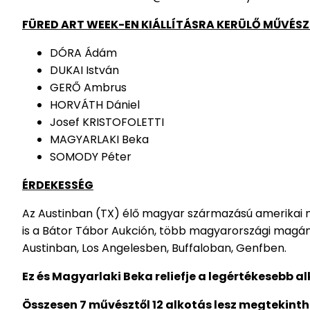
FÜRED ART WEEK-EN KIÁLLÍTÁSRA KERÜLŐ MŰVÉSZ
DÓRA Ádám
DUKAI István
GERŐ Ambrus
HORVÁTH Dániel
Josef KRISTOFOLETTI
MAGYARLAKI Beka
SOMODY Péter
ÉRDEKESSÉG
Az Austinban (TX) élő magyar származású amerikai m
is a Bátor Tábor Aukción, több magyarországi magá
Austinban, Los Angelesben, Buffaloban, Genfben.
Ez és Magyarlaki Beka reliefje a legértékesebb a
Összesen 7 művésztől 12 alkotás lesz megtekinth