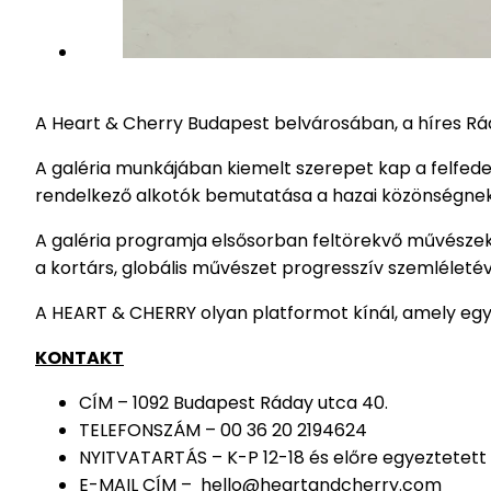
A Heart & Cherry Budapest belvárosában, a híres Rá
A galéria munkájában kiemelt szerepet kap a felfede
rendelkező alkotók bemutatása a hazai közönségnek
A galéria programja elsősorban feltörekvő művészek
a kortárs, globális művészet progresszív szemléletéve
A HEART & CHERRY olyan platformot kínál, amely egys
KONTAKT
CÍM – 1092 Budapest Ráday utca 40.
TELEFONSZÁM – 00 36 20 2194624
NYITVATARTÁS – K-P 12-18 és előre egyeztetet
E-MAIL CÍM – hello@heartandcherry.com