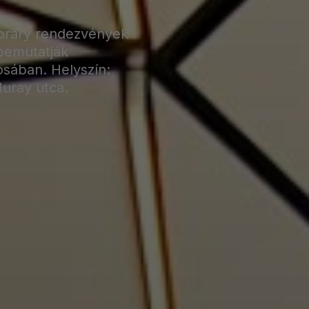
orary rendezvények
 bemutatják
osában. Helyszín:
uray utca.