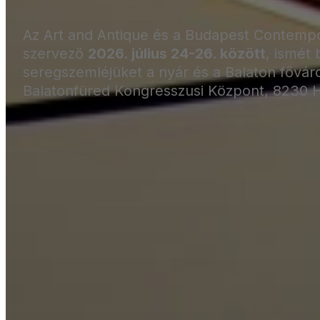
Az Art and Antique és a Budapest Contemp
szervező
2026. július 24-26. között
, ismét
seregszemléjüket a nyár és a Balaton fővár
Balatonfüred Kongresszusi Központ, 8230 H