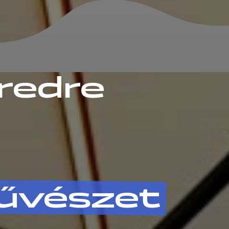
redre
űvészet