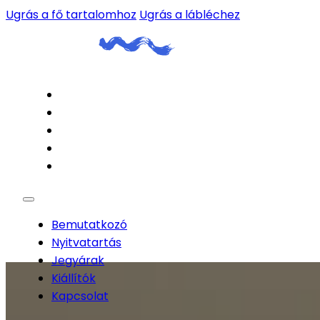
Ugrás a fő tartalomhoz
Ugrás a lábléchez
Bemutatkozó
Nyitvatartás
Jegyárak
Kiállítók
Kapcsolat
Bemutatkozó
Nyitvatartás
Jegyárak
Kiállítók
Kapcsolat