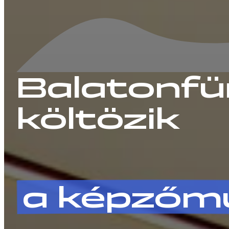
Balatonfü
költözik
a képzőm